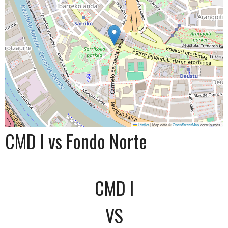
Leaflet
|
Map data ©
OpenStreetMap
contributors
CMD I vs Fondo Norte
CMD I
VS