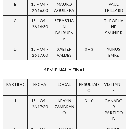
B
15 – O4 –
MAURO
PAUL
26 16:00
AGUILERA
TRILLARD
C
15 – O4 –
SEBASTIA
THÉOPHA
26 16:30
N
NE
BALBUEN
SAUNIER
A
D
15 – O4 –
XABIER
0 – 3
YUNUS
26 17:00
VALDES
EMRE
SEMIFINAL Y FINAL
PARTIDO
FECHA
LOCAL
RESULTAD
VISITANT
O
E
1
15 – O4 –
KEVYN
3 – 0
GANADO
26 17:30
ZAMBRAN
R
O
PARTIDO
B