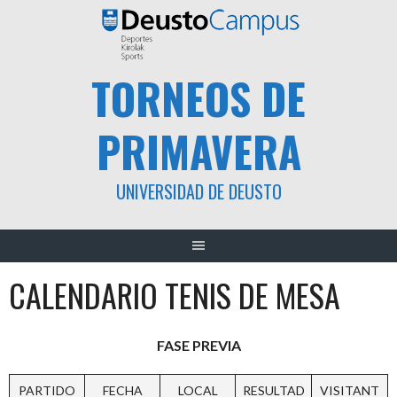
Saltar
al
contenido
TORNEOS DE
PRIMAVERA
UNIVERSIDAD DE DEUSTO
CALENDARIO TENIS DE MESA
FASE PREVIA
PARTIDO
FECHA
LOCAL
RESULTAD
VISITANT