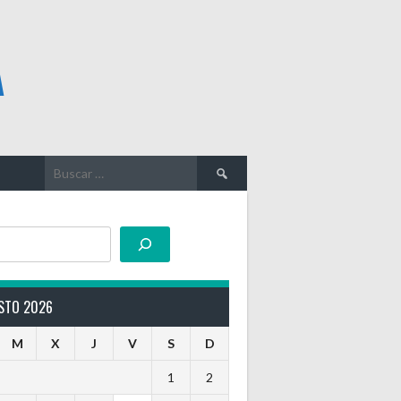
A
Buscar:
STO 2026
M
X
J
V
S
D
1
2