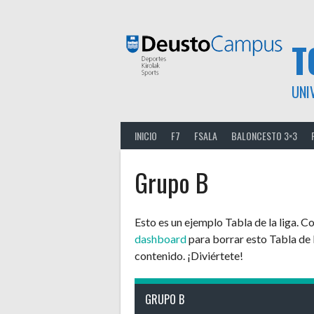
Saltar
al
contenido
T
UNI
INICIO
F7
FSALA
BALONCESTO 3×3
Grupo B
Esto es un ejemplo Tabla de la liga. 
dashboard
para borrar esto Tabla de l
contenido. ¡Diviértete!
GRUPO B