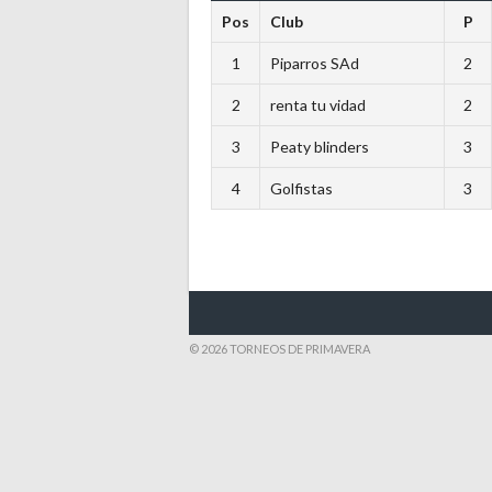
Pos
Club
P
1
Piparros SAd
2
2
renta tu vidad
2
3
Peaty blinders
3
4
Golfistas
3
© 2026 TORNEOS DE PRIMAVERA