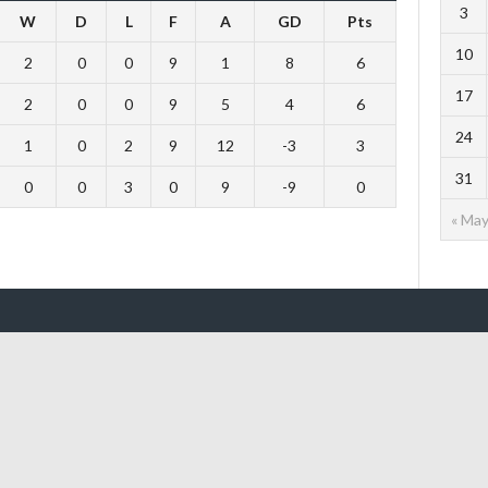
3
W
D
L
F
A
GD
Pts
10
2
0
0
9
1
8
6
17
2
0
0
9
5
4
6
24
1
0
2
9
12
-3
3
31
0
0
3
0
9
-9
0
« Ma