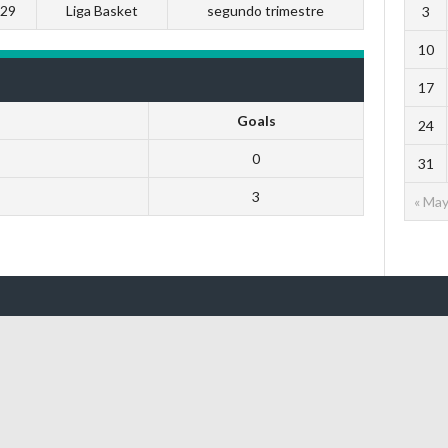
:29
Liga Basket
segundo trimestre
3
10
17
Goals
24
0
31
3
« Ma