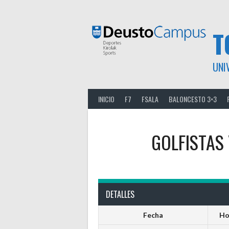
Saltar
al
contenido
T
UNI
INICIO
F7
FSALA
BALONCESTO 3×3
GOLFISTAS
DETALLES
Fecha
Ho