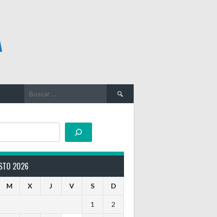
A
Buscar:
STO 2026
M
X
J
V
S
D
1
2