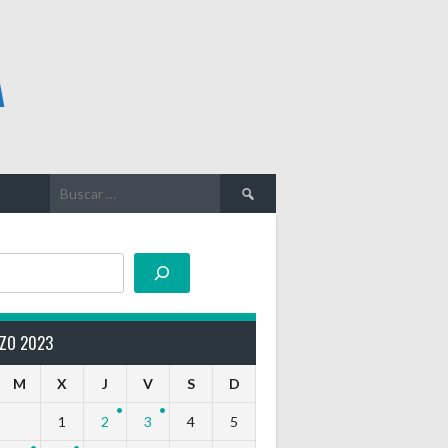
A
Buscar:
ZO 2023
M
X
J
V
S
D
1
2
3
4
5