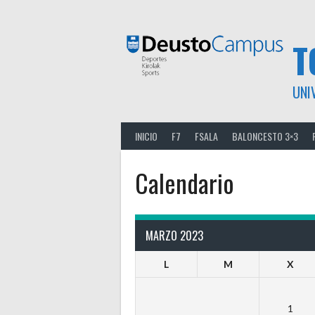
Saltar
al
contenido
T
UNI
INICIO
F7
FSALA
BALONCESTO 3×3
Calendario
MARZO 2023
L
M
X
1