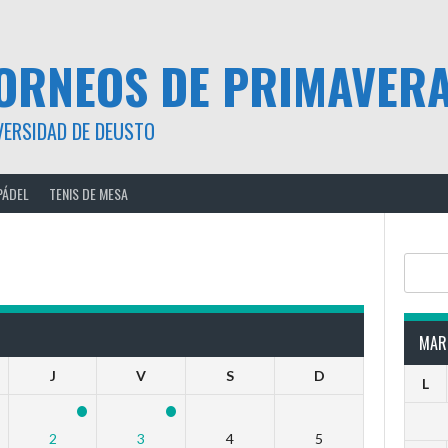
ORNEOS DE PRIMAVER
VERSIDAD DE DEUSTO
PÁDEL
TENIS DE MESA
Buscar
MAR
J
V
S
D
L
2
3
4
5